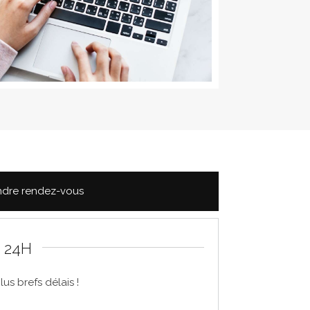
ndre rendez-vous
 24H
s brefs délais !